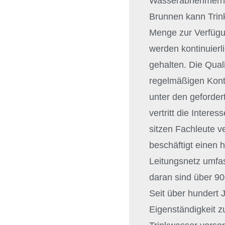
Wasserabnehmern s
Brunnen kann Trink
Menge zur Verfügu
werden kontinuierl
gehalten. Die Qual
regelmäßigen Kontr
unter den geforder
vertritt die Intere
sitzen Fachleute 
beschäftigt einen
Leitungsnetz umfa
daran sind über 
Seit über hundert 
Eigenständigkeit z