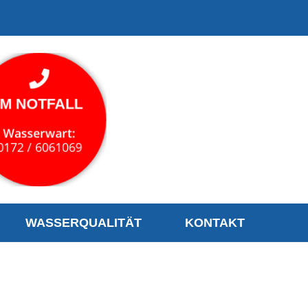
IM NOTFALL
IM NOTFALL
Wasserwart:
Wasserwart:
0172 / 6061069
0172 / 6061069
WASSERQUALITÄT
KONTAKT